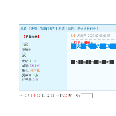
主题 : 189期【老澳门资料】精选【三肖】保你横财到手！
8楼
发表于: 2026-07-08 01:53
---
【
把握未来
】
u
回复
u
编辑
u
██友██情██的██顶██
圣骑士
发帖:
1191
██友██情██的██顶██帖██
威望:
8214 点
铜币:
3667 枚
贡献值:
0 点
好评度:
0 点
<<
6
7
8
9
10
11
12
13
>>
[共
15
页] Go