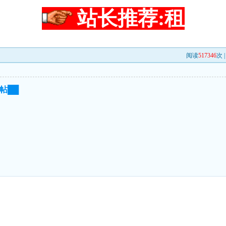
站长推荐:租
阅读
517346
次 
帖██