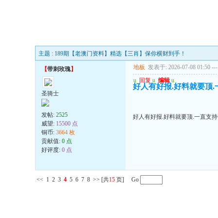
主题 : 189期【老澳门资料】精选【三肖】保你横财到手！
地板
发表于: 2026-07-08 01:50
---
【
带刺玫瑰
】
u
回复
u
编辑
u
好人有好报.好料就要顶.一
圣骑士
发帖:
2525
好人有好报.好料就要顶.一直支持你
威望:
15500 点
铜币:
3664 枚
贡献值:
0 点
好评度:
0 点
<<
1
2
3
4
5
6
7
8
>>
[共
15
页] Go