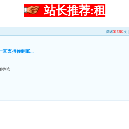
站长推荐:租
阅读
517202
次 
直支持你到底...
到底...