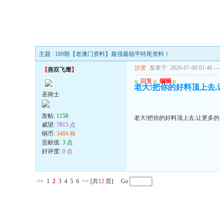
主题 : 189期【老澳门资料】最强最稳平特尾资料！
沙发
发表于: 2026-07-08 01:46
---
【
燕双飞鹰
】
u
回复
u
编辑
u
老大!把你的好料顶上去
圣骑士
发帖:
1158
老大!把你的好料顶上去,让更多
威望:
7815 点
铜币:
3484 枚
贡献值:
3 点
好评度:
0 点
<<
1
2
3
4
5
6
>>
[共
12
页] Go