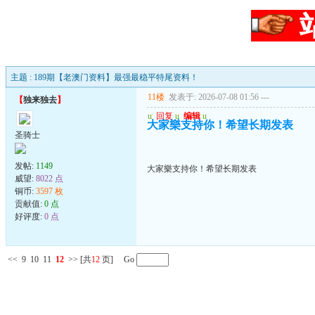
主题 : 189期【老澳门资料】最强最稳平特尾资料！
11楼
发表于: 2026-07-08 01:56
---
【
独来独去
】
u
回复
u
编辑
u
大家樂支持你！希望长期发表
圣骑士
发帖:
1149
大家樂支持你！希望长期发表
威望:
8022 点
铜币:
3597 枚
贡献值:
0 点
好评度:
0 点
<<
9
10
11
12
>>
[共
12
页] Go