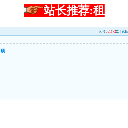
站长推荐:租
阅读
551172
次 |
返
顶顶