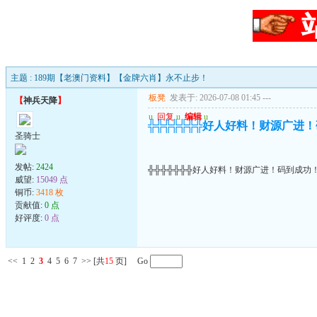
主题 : 189期【老澳门资料】【金牌六肖】永不止步！
板凳
发表于: 2026-07-08 01:45
---
【
神兵天降
】
u
回复
u
编辑
u
╬╬╬╬╬╬╬好人好料！财源广进
圣骑士
发帖:
2424
╬╬╬╬╬╬╬好人好料！财源广进！码到成功
威望:
15049 点
铜币:
3418 枚
贡献值:
0 点
好评度:
0 点
<<
1
2
3
4
5
6
7
>>
[共
15
页] Go