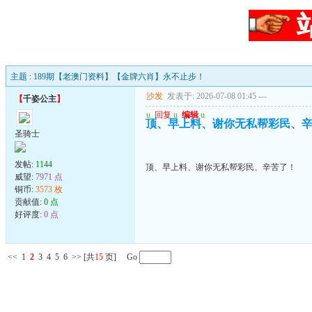
主题 : 189期【老澳门资料】【金牌六肖】永不止步！
沙发
发表于: 2026-07-08 01:45
---
【
千姿公主
】
u
回复
u
编辑
u
顶、早上料、谢你无私帮彩民、
圣骑士
发帖:
1144
顶、早上料、谢你无私帮彩民、辛苦了！
威望:
7971 点
铜币:
3573 枚
贡献值:
0 点
好评度:
0 点
<<
1
2
3
4
5
6
>>
[共
15
页] Go