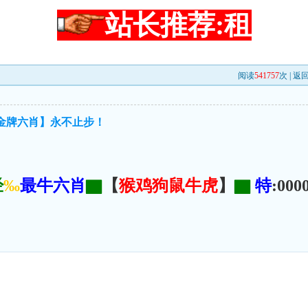
站长推荐:租
阅读
541757
次 |
返
【金牌六肖】永不止步！
经
‰
最牛六肖
▇
【
猴鸡狗鼠牛虎
】
▇
特
:000