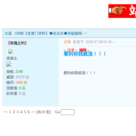
主题 : 189期【老澳门资料】◆前后肖◆突破极限~！
沙发
发表于: 2026-07-08 01:45
---
【
玫瑰之约
】
u
回复
u
编辑
u
看到你我就顶！！！
圣骑士
发帖:
2546
看到你我就顶！！！
威望:
15172 点
铜币:
3488 枚
贡献值:
0 点
好评度:
0 点
<<
1
2
3
4
5
6
>>
[共
18
页] Go