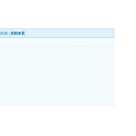
回列表
|
关闭本页