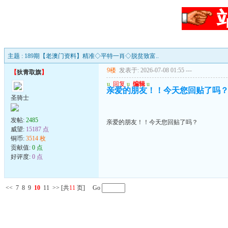
主题 : 189期【老澳门资料】精准◇平特一肖◇脱贫致富..
9楼
发表于: 2026-07-08 01:55
---
【
狄青取旗
】
u
回复
u
编辑
u
亲爱的朋友！！今天您回贴了吗
圣骑士
发帖:
2485
亲爱的朋友！！今天您回贴了吗？
威望:
15187 点
铜币:
3514 枚
贡献值:
0 点
好评度:
0 点
<<
7
8
9
10
11
>>
[共
11
页] Go