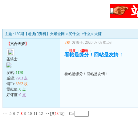
主题 : 189期【老澳门资料】火爆全网＜买什么中什么＞大赚.
7楼
发表于: 2026-07-08 01:53
---
【
六合天娇
】
u
回复
u
编辑
u
看帖是缘分！回帖是友情！
圣骑士
发帖:
1129
看帖是缘分！回帖是友情！
威望:
7963 点
铜币:
3562 枚
贡献值:
0 点
好评度:
0 点
<<
5
6
7
8
9
10
11
12
>>
[共
13
页] Go