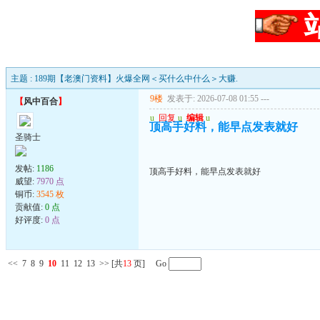
主题 : 189期【老澳门资料】火爆全网＜买什么中什么＞大赚.
9楼
发表于: 2026-07-08 01:55
---
【
风中百合
】
u
回复
u
编辑
u
顶高手好料，能早点发表就好
圣骑士
发帖:
1186
顶高手好料，能早点发表就好
威望:
7970 点
铜币:
3545 枚
贡献值:
0 点
好评度:
0 点
<<
7
8
9
10
11
12
13
>>
[共
13
页] Go