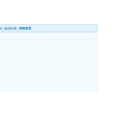
次 |
返回列表
|
关闭本页