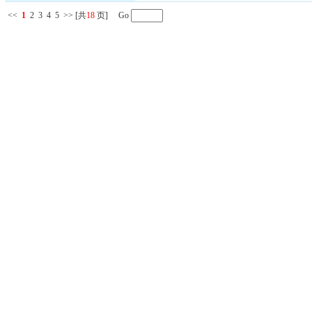
<<
1
2
3
4
5
>>
[共
18
页] Go