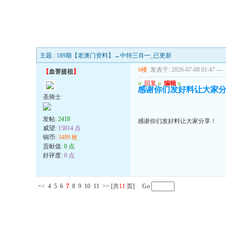
主题 : 189期【老澳门资料】→中特三肖━_已更新
6楼
发表于: 2026-07-08 01:47
---
【
血菩提祖
】
u
回复
u
编辑
u
感谢你们发好料让大家
圣骑士
发帖:
2418
感谢你们发好料让大家分享！
威望:
15014 点
铜币:
3489 枚
贡献值:
0 点
好评度:
0 点
<<
4
5
6
7
8
9
10
11
>>
[共
11
页] Go