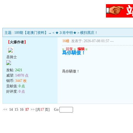
主题 : 189期【老澳门资料】→＜★３肖中特★＞横扫黑庄！
16楼
发表于: 2026-07-08 01:57
---
【
火爆作者
】
u
回复
u
编辑
u
爲伱驕傲！
圣骑士
发帖:
2421
爲伱驕傲！
威望:
14970 点
铜币:
3447 枚
贡献值:
0 点
好评度:
0 点
<<
14
15
16
17
>>
[共
17
页] Go