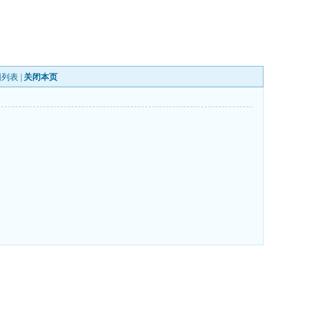
回列表
|
关闭本页