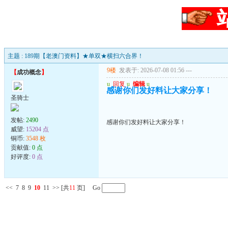
主题 : 189期【老澳门资料】★单双★横扫六合界！
9楼
发表于: 2026-07-08 01:56
---
【
成功概念
】
u
回复
u
编辑
u
感谢你们发好料让大家分享！
圣骑士
发帖:
2490
感谢你们发好料让大家分享！
威望:
15204 点
铜币:
3548 枚
贡献值:
0 点
好评度:
0 点
<<
7
8
9
10
11
>>
[共
11
页] Go