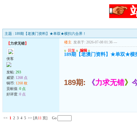
主题 : 189期【老澳门资料】★单双★横扫六合界！
楼主
发表于: 2026-07-08 01:36
---
【
力求无错
】
u
回复
u
编辑
u
189期【老澳门资料】★单双★横
侠客
发帖:
293
威望:
1268 点
189期:
《
力求无错
》
铜币:
1268 枚
贡献值:
0 点
好评度:
0 点
<<
1
2
3
4
5
>>
[共
11
页] Go