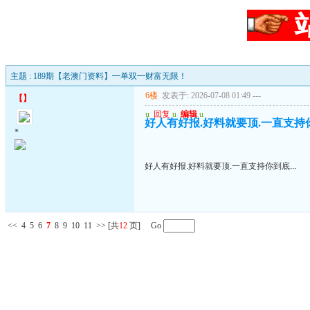
主题 : 189期【老澳门资料】━单双━财富无限！
6楼
发表于: 2026-07-08 01:49
---
【
】
u
回复
u
编辑
u
好人有好报.好料就要顶.一直支持你到
*
好人有好报.好料就要顶.一直支持你到底...
<<
4
5
6
7
8
9
10
11
>>
[共
12
页] Go