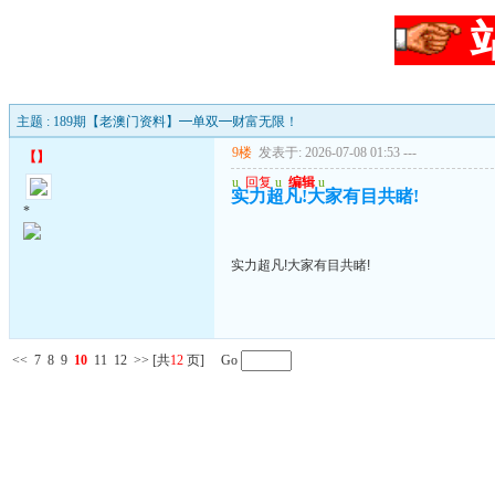
主题 : 189期【老澳门资料】━单双━财富无限！
9楼
发表于: 2026-07-08 01:53
---
【
】
u
回复
u
编辑
u
实力超凡!大家有目共睹!
*
实力超凡!大家有目共睹!
<<
7
8
9
10
11
12
>>
[共
12
页] Go