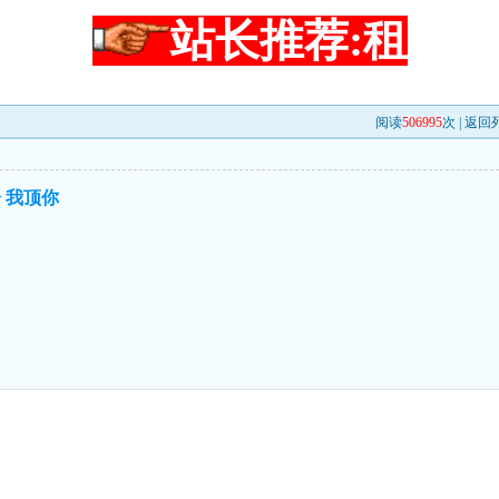
站长推荐:租
阅读
506995
次 |
返回
 我顶你