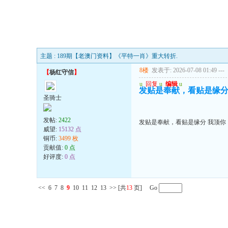
主题 : 189期【老澳门资料】《平特一肖》重大转折.
8楼
发表于: 2026-07-08 01:49
---
【
杨红守信
】
u
回复
u
编辑
u
发贴是奉献，看贴是缘分
圣骑士
发帖:
2422
发贴是奉献，看贴是缘分 我顶你
威望:
15132 点
铜币:
3499 枚
贡献值:
0 点
好评度:
0 点
<<
6
7
8
9
10
11
12
13
>>
[共
13
页] Go