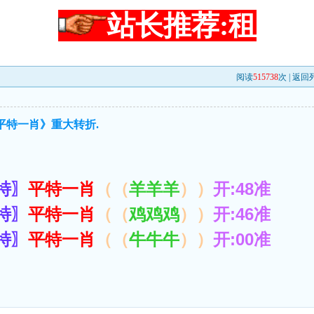
站长推荐:租
阅读
515738
次 |
返回
平特一肖》重大转折.
特〗
平特一肖
（（
羊羊羊
））
开:48准
特〗
平特一肖
（（
鸡鸡鸡
））
开:46准
特〗
平特一肖
（（
牛牛牛
））
开:00准