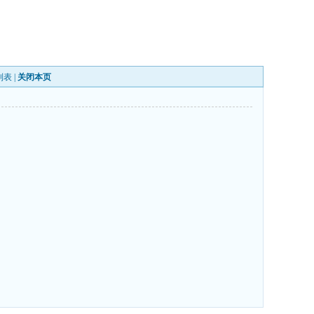
列表
|
关闭本页