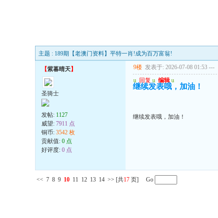
主题 : 189期【老澳门资料】平特一肖!成为百万富翁!
9楼
发表于: 2026-07-08 01:53
---
【
紫暮晴天
】
u
回复
u
编辑
u
继续发表哦，加油！
圣骑士
发帖:
1127
继续发表哦，加油！
威望:
7911 点
铜币:
3542 枚
贡献值:
0 点
好评度:
0 点
<<
7
8
9
10
11
12
13
14
>>
[共
17
页] Go