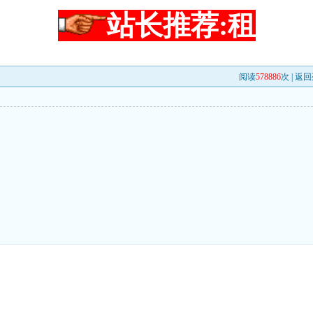
站长推荐:租
阅读
578886
次 |
返回