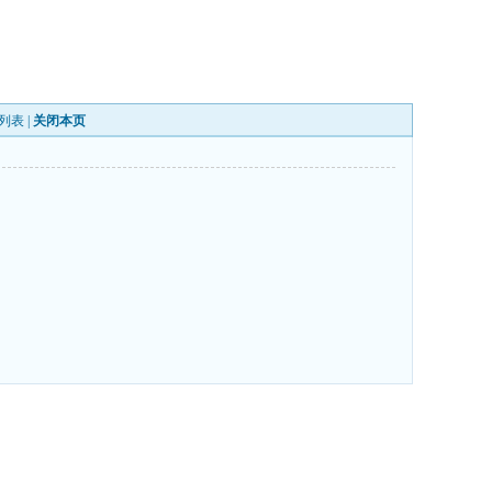
列表
|
关闭本页