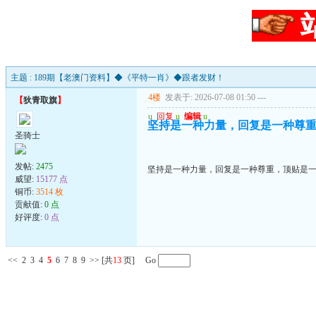
主题 : 189期【老澳门资料】◆《平特一肖》◆跟者发财！
4楼
发表于: 2026-07-08 01:50
---
【
狄青取旗
】
u
回复
u
编辑
u
坚持是一种力量，回复是一种尊
圣骑士
发帖:
2475
坚持是一种力量，回复是一种尊重，顶贴是
威望:
15177 点
铜币:
3514 枚
贡献值:
0 点
好评度:
0 点
<<
2
3
4
5
6
7
8
9
>>
[共
13
页] Go