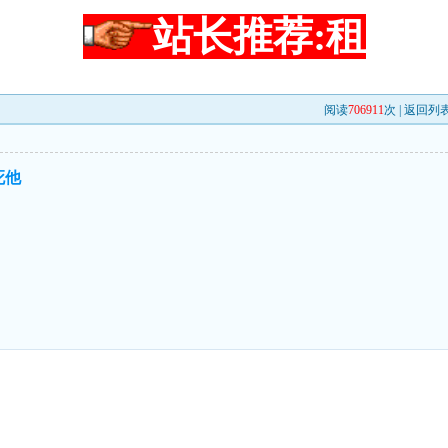
站长推荐:租
阅读
706911
次 |
返回列
死他