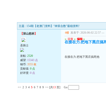
主题 : 154期【老澳门资料】“神算合数”最稳资料!
4楼
发表于: 2026-06-02 22:57
---
【
深山悠林
】
u
回复
u
编辑
u
在接在力.把地下黑庄搞
圣骑士
发帖:
2520
在接在力.把地下黑庄搞死他
威望:
15343 点
铜币:
3555 枚
贡献值:
0 点
好评度:
0 点
<<
2
3
4
5
6
7
8
9
>>
[共
13
页] Go