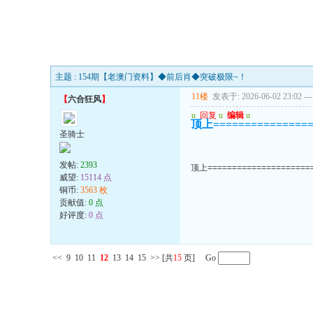
主题 : 154期【老澳门资料】◆前后肖◆突破极限~！
11楼
发表于: 2026-06-02 23:02
---
【
六合狂风
】
u
回复
u
编辑
u
顶上==============
圣骑士
发帖:
2393
顶上===================
威望:
15114 点
铜币:
3563 枚
贡献值:
0 点
好评度:
0 点
<<
9
10
11
12
13
14
15
>>
[共
15
页] Go