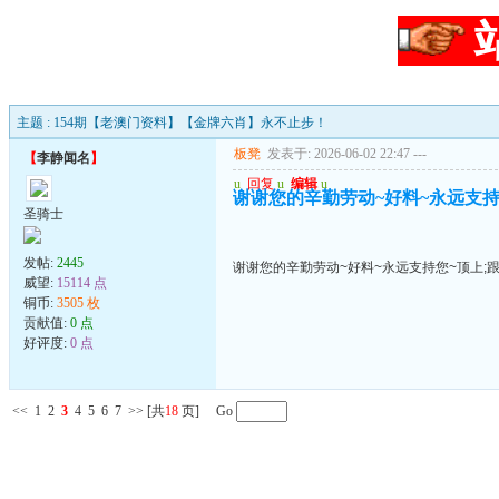
主题 : 154期【老澳门资料】【金牌六肖】永不止步！
板凳
发表于: 2026-06-02 22:47
---
【
李静闻名
】
u
回复
u
编辑
u
谢谢您的辛勤劳动~好料~永远支持
圣骑士
发帖:
2445
谢谢您的辛勤劳动~好料~永远支持您~顶上;
威望:
15114 点
铜币:
3505 枚
贡献值:
0 点
好评度:
0 点
<<
1
2
3
4
5
6
7
>>
[共
18
页] Go