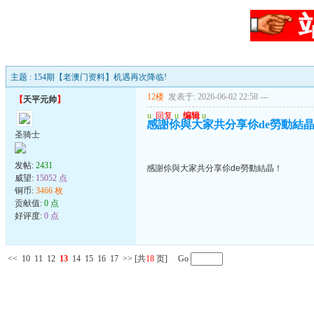
主题 : 154期【老澳门资料】机遇再次降临!
12楼
发表于: 2026-06-02 22:58
---
【
天平元帅
】
u
回复
u
编辑
u
感謝伱與大家共分享伱de勞動結
圣骑士
发帖:
2431
感謝伱與大家共分享伱de勞動結晶！
威望:
15052 点
铜币:
3466 枚
贡献值:
0 点
好评度:
0 点
<<
10
11
12
13
14
15
16
17
>>
[共
18
页] Go