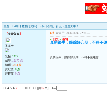
主题 : 154期【老澳门资料】→买什么就开什么→连连大中！
6楼
发表于: 2026-06-02 22:54
---
【
狄青取旗
】
u
回复
u
编辑
u
真的很牛，跟踪好几期，不得不
圣骑士
发帖:
2475
真的很牛，跟踪好几期，不得不佩服你，
威望:
15177 点
铜币:
3514 枚
贡献值:
0 点
好评度:
0 点
<<
4
5
6
7
8
9
10
11
>>
[共
16
页] Go