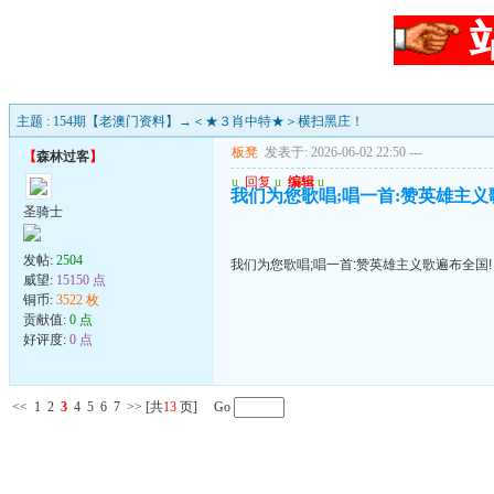
主题 : 154期【老澳门资料】→＜★３肖中特★＞横扫黑庄！
板凳
发表于: 2026-06-02 22:50
---
【
森林过客
】
u
回复
u
编辑
u
我们为您歌唱;唱一首:赞英雄主义
圣骑士
发帖:
2504
我们为您歌唱;唱一首:赞英雄主义歌遍布全国!
威望:
15150 点
铜币:
3522 枚
贡献值:
0 点
好评度:
0 点
<<
1
2
3
4
5
6
7
>>
[共
13
页] Go