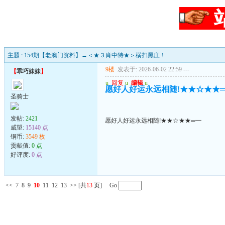
主题 : 154期【老澳门资料】→＜★３肖中特★＞横扫黑庄！
9楼
发表于: 2026-06-02 22:59
---
【
乖巧妹妹
】
u
回复
u
编辑
u
愿好人好运永远相随!★★☆★★
圣骑士
发帖:
2421
愿好人好运永远相随!★★☆★★═━
威望:
15140 点
铜币:
3549 枚
贡献值:
0 点
好评度:
0 点
<<
7
8
9
10
11
12
13
>>
[共
13
页] Go