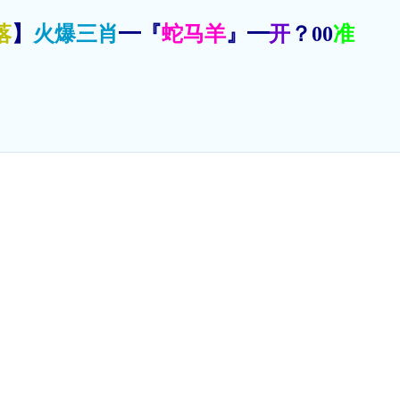
落
】
火爆三肖
━『
蛇马羊
』━
开
？00
准