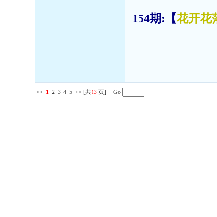
154期:【
花开花
<<
1
2
3
4
5
>>
[共
13
页] Go