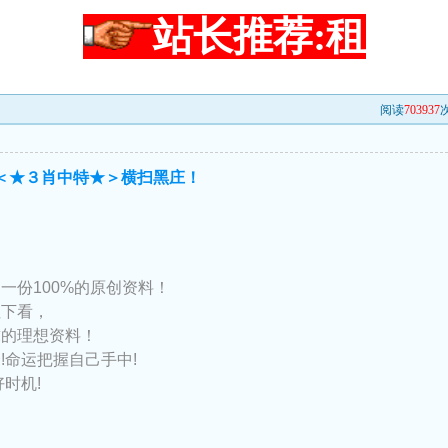
站长推荐:租
阅读
703937
次
→＜★３肖中特★＞横扫黑庄！
一份100%的原创资料！
往下看，
求的理想资料！
!命运把握自己手中!
好时机!