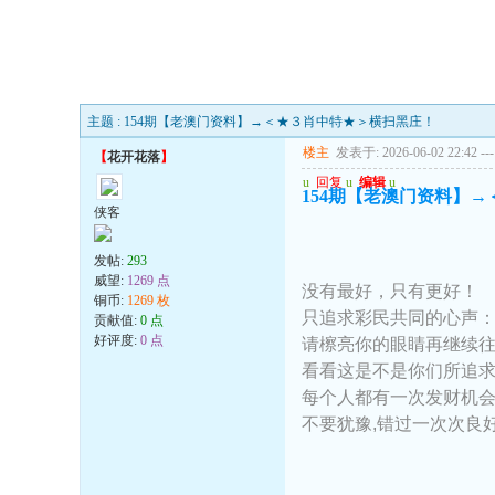
主题 : 154期【老澳门资料】→＜★３肖中特★＞横扫黑庄！
楼主
发表于: 2026-06-02 22:42
---
【
花开花落
】
u
回复
u
编辑
u
154期【老澳门资料】
侠客
发帖:
293
威望:
1269 点
没有最好，只有更好！
铜币:
1269 枚
只追求彩民共同的心声：
贡献值:
0 点
好评度:
0 点
请檫亮你的眼睛再继续
看看这是不是你们所追
每个人都有一次发财机会
不要犹豫,错过一次次良