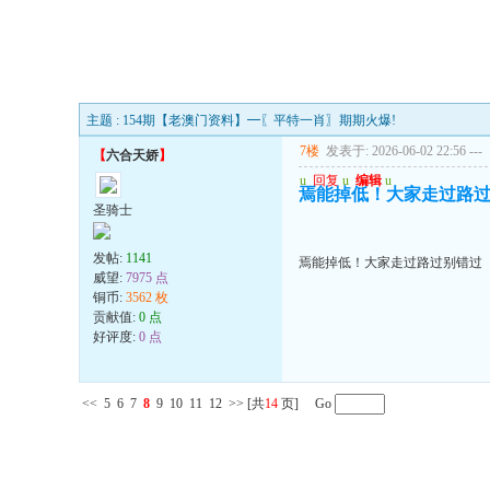
主题 : 154期【老澳门资料】━〖平特一肖〗期期火爆!
7楼
发表于: 2026-06-02 22:56
---
【
六合天娇
】
u
回复
u
编辑
u
焉能掉低！大家走过路
圣骑士
发帖:
1141
焉能掉低！大家走过路过别错过
威望:
7975 点
铜币:
3562 枚
贡献值:
0 点
好评度:
0 点
<<
5
6
7
8
9
10
11
12
>>
[共
14
页] Go