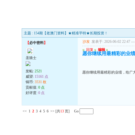
主题 : 154期【老澳门资料】★精准平特★长期投资！
沙发
发表于: 2026-06-02 22:47
---
【
必中密料
】
u
回复
u
编辑
u
愿你继续用最精彩的业
圣骑士
发帖:
2521
愿你继续用最精彩的业绩，给广
威望:
15161 点
铜币:
3531 枚
贡献值:
0 点
好评度:
0 点
<<
1
2
3
4
5
6
>>
[共
13
页] Go