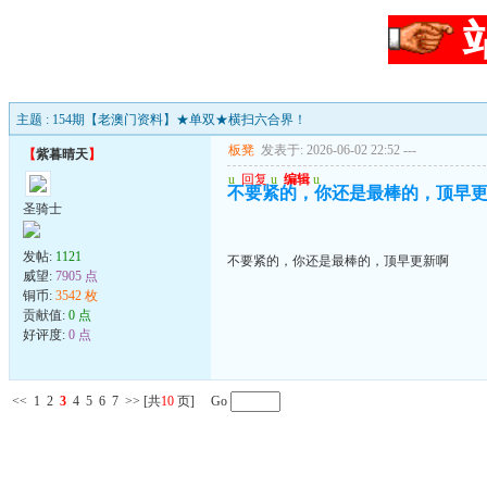
主题 : 154期【老澳门资料】★单双★横扫六合界！
板凳
发表于: 2026-06-02 22:52
---
【
紫暮晴天
】
u
回复
u
编辑
u
不要紧的，你还是最棒的，顶早
圣骑士
发帖:
1121
不要紧的，你还是最棒的，顶早更新啊
威望:
7905 点
铜币:
3542 枚
贡献值:
0 点
好评度:
0 点
<<
1
2
3
4
5
6
7
>>
[共
10
页] Go