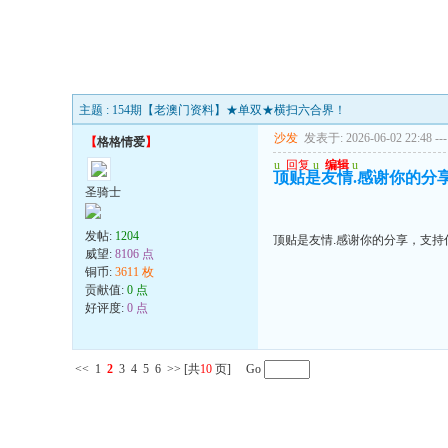
主题 : 154期【老澳门资料】★单双★横扫六合界！
沙发
发表于: 2026-06-02 22:48
---
【
格格情爱
】
u
回复
u
编辑
u
顶贴是友情.感谢你的分享，支
圣骑士
发帖:
1204
顶贴是友情.感谢你的分享，支持你!!!
威望:
8106 点
铜币:
3611 枚
贡献值:
0 点
好评度:
0 点
<<
1
2
3
4
5
6
>>
[共
10
页] Go