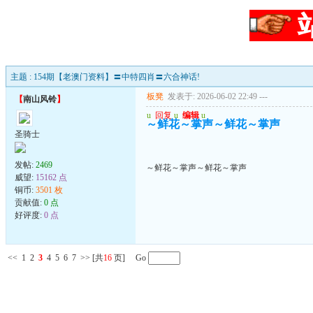
主题 : 154期【老澳门资料】〓中特四肖〓六合神话!
板凳
发表于: 2026-06-02 22:49
---
【
南山风铃
】
u
回复
u
编辑
u
～鲜花～掌声～鲜花～掌声
圣骑士
发帖:
2469
～鲜花～掌声～鲜花～掌声
威望:
15162 点
铜币:
3501 枚
贡献值:
0 点
好评度:
0 点
<<
1
2
3
4
5
6
7
>>
[共
16
页] Go