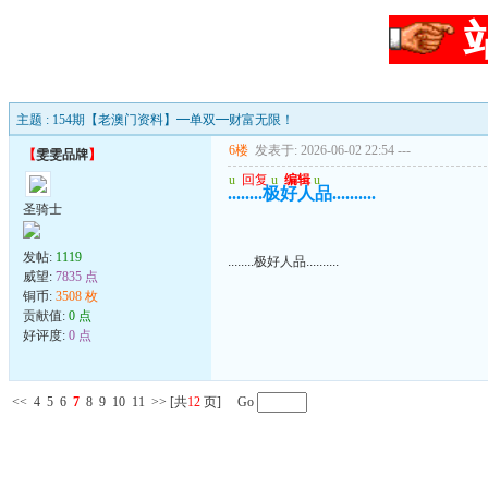
主题 : 154期【老澳门资料】━单双━财富无限！
6楼
发表于: 2026-06-02 22:54
---
【
雯雯品牌
】
u
回复
u
编辑
u
........极好人品..........
圣骑士
发帖:
1119
........极好人品..........
威望:
7835 点
铜币:
3508 枚
贡献值:
0 点
好评度:
0 点
<<
4
5
6
7
8
9
10
11
>>
[共
12
页] Go