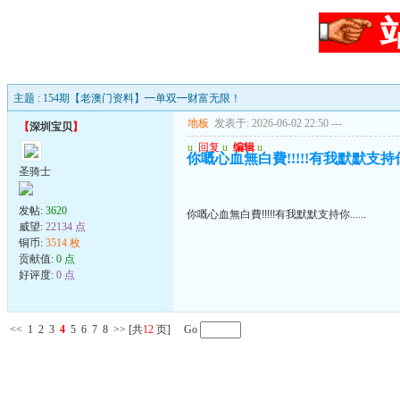
主题 : 154期【老澳门资料】━单双━财富无限！
地板
发表于: 2026-06-02 22:50
---
【
深圳宝贝
】
u
回复
u
编辑
u
你嘅心血無白費!!!!!有我默默支持你..
圣骑士
发帖:
3620
你嘅心血無白費!!!!!有我默默支持你......
威望:
22134 点
铜币:
3514 枚
贡献值:
0 点
好评度:
0 点
<<
1
2
3
4
5
6
7
8
>>
[共
12
页] Go