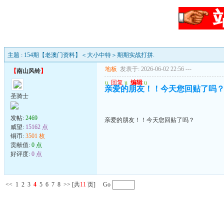
主题 : 154期【老澳门资料】＜大小中特＞期期实战打拼.
地板
发表于: 2026-06-02 22:56
---
【
南山风铃
】
u
回复
u
编辑
u
亲爱的朋友！！今天您回贴了吗
圣骑士
发帖:
2469
亲爱的朋友！！今天您回贴了吗？
威望:
15162 点
铜币:
3501 枚
贡献值:
0 点
好评度:
0 点
<<
1
2
3
4
5
6
7
8
>>
[共
11
页] Go