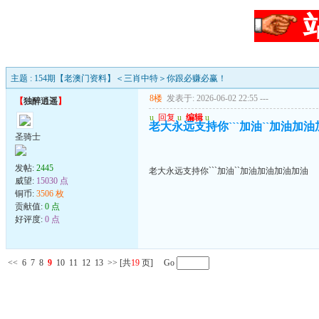
主题 : 154期【老澳门资料】＜三肖中特＞你跟必赚必赢！
8楼
发表于: 2026-06-02 22:55
---
【
独醉逍遥
】
u
回复
u
编辑
u
老大永远支持你```加油``加油加
圣骑士
发帖:
2445
老大永远支持你```加油``加油加油加油加油
威望:
15030 点
铜币:
3506 枚
贡献值:
0 点
好评度:
0 点
<<
6
7
8
9
10
11
12
13
>>
[共
19
页] Go