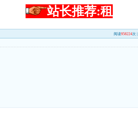
站长推荐:租
阅读
958224
次 