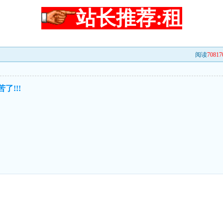
站长推荐:租
阅读
70817
了!!!