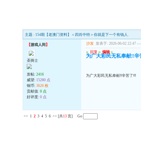
主题 : 154期【老澳门资料】＜四肖中特＞你就是下一个有钱人.
沙发
发表于: 2026-06-02 22:47
---
【
游戏人间
】
u
回复
u
编辑
u
为广大彩民无私奉献!!辛苦
圣骑士
发帖:
2416
为广大彩民无私奉献!!辛苦了!!!
威望:
15280 点
铜币:
3626 枚
贡献值:
0 点
好评度:
0 点
<<
1
2
3
4
5
6
>>
[共
13
页] Go