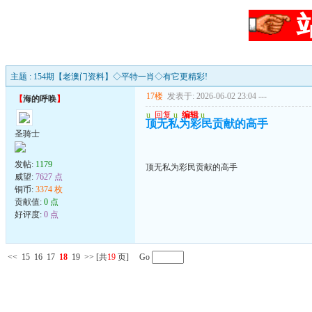
主题 : 154期【老澳门资料】◇平特一肖◇有它更精彩!
17楼
发表于: 2026-06-02 23:04
---
【
海的呼唤
】
u
回复
u
编辑
u
顶无私为彩民贡献的高手
圣骑士
发帖:
1179
顶无私为彩民贡献的高手
威望:
7627 点
铜币:
3374 枚
贡献值:
0 点
好评度:
0 点
<<
15
16
17
18
19
>>
[共
19
页] Go