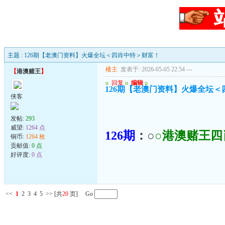
主题 : 126期【老澳门资料】火爆全坛＜四肖中特＞财富！
楼主
发表于: 2026-05-05 22:54
---
【
港澳赌王
】
u
回复
u
编辑
u
126期【老澳门资料】火爆全坛
侠客
发帖:
293
威望:
1264 点
126期
：○
○港澳赌王四
铜币:
1264 枚
贡献值:
0 点
好评度:
0 点
<<
1
2
3
4
5
>>
[共
20
页] Go