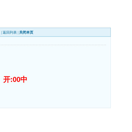
 |
返回列表
|
关闭本页
】
开:00中