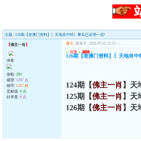
主题 : 126期【老澳门资料】〖天地肖中特〗事实已证明一切!
楼主
发表于: 2026-05-05 22:52
---
【
佛主一肖
】
u
回复
u
编辑
u
126期【老澳门资料】〖天地肖中
侠客
发帖:
294
威望:
1267 点
124期【
佛主一肖
】天
铜币:
1267 枚
贡献值:
0 点
125期【
佛主一肖
】天
好评度:
0 点
126期【
佛主一肖
】天