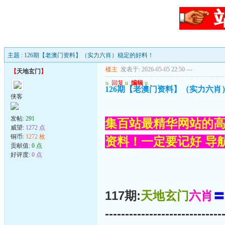
主题 : 126期【老澳门资料】（实力六肖）稳定的好料！
楼主
发表于: 2026-05-05 22:50
---
【
天地玄门
】
u
回复
u
编辑
u
126期【老澳门资料】（实力六
侠客
发帖:
291
集百站最精华网站的高
威望:
1272 点
铜币:
1272 枚
资料！一定要记好 导航网
贡献值:
0 点
好评度:
0 点
117期:
天地玄门
六肖
〓
-----------------------------